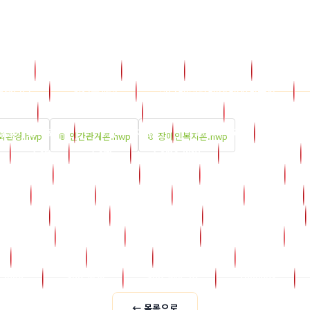
소개
학점은행제
Bank
Board
자유게
토갤러리
자격증과정
심리학/상담학/신학/사회복지
d_17
학점은행자료실
Board_18
학점은행 소식
습공지 및 자료
ncs(국비지원)
Board_26
Board_
회환경.hwp
📎 인간관계론.hwp
📎 장애인복지론.hwp
Cert
Certi
Come_way
Compose
Djcs77
Elec_book
Free
Freeboard
ing
Greet
His_tory
History
Insa
Library
Lms
M4_counsel
M6_bookroom
One_way
Online
Op_rule
Oper_rule
Product
Rabbi
Sangdam
Sangdam2
_tutor
Sub_way
Sub_wel_10
Timebox
← 목록으로