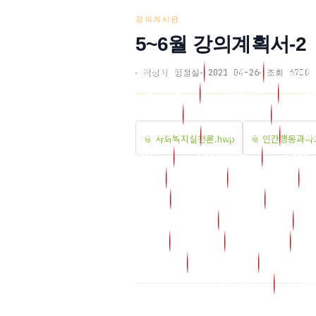
강의게시판
5~6월 강의계획서-2
Regulations
Age
교육원
작성자 행정실
2021-04-26
조회 6750
취업정보
Board28
포
Board_12
강의게시판
Boar
Board_2
상담코너
실
📎 사회복지실천론.hwp
📎 인간행동과사
Boji
Bookroom
Boss
Djch77
Djcs
Djcs10
God
Grade_bank
Greed
L_manager
Lecture
Notice
Og
Onda
Pack04
Period
Photo
Sub_org
Sub