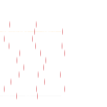
시판
Board27
교육원소식
전문상담사 자료실
Board_11
Board_19
학사관리 제규정
27
Board_4
Board_7
Cyber
Data
Djch11
G_bank
G_system
Gangsa
Insamal
Job
Know
Map
Nai
News
Org
Org_member
Pack01
Sub_history
Sub_insa
Tutor
Well