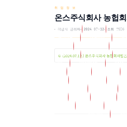
취 업 정 보
온스주식회사 농헙회
Regulations
Age
교육원
작성자 관리자
2024-07-12
조회 1550
취업정보
Board28
포
Board_12
강의게시판
Boar
Board_2
상담코너
실
📎 (2024.07.12.) 온스주식회사 농헙회사법
Boji
Bookroom
Boss
Djch77
Djcs
Djcs10
God
Grade_bank
Greed
L_manager
Lecture
Notice
Og
Onda
Pack04
Period
Photo
Sub_org
Sub