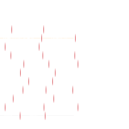
시판
Board27
교육원소식
전문상담사 자료실
Board_11
Board_19
학사관리 제규정
27
Board_4
Board_7
Cyber
Data
Djch11
G_bank
G_system
Gangsa
Insamal
Job
Know
Map
Nai
News
Org
Org_member
Pack01
Sub_history
Sub_insa
Tutor
Well