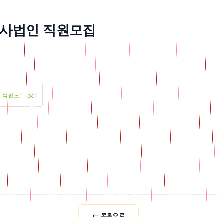
사법인 직원모집
소개
학점은행제
Bank
Board
자유게
토갤러리
자격증과정
심리학/상담학/신학/사회복지
d_17
학점은행자료실
Board_18
학점은행 소식
습공지 및 자료
ncs(국비지원)
Board_26
Board_
인 직원모집.pdf
Cert
Certi
Come_way
Compose
Djcs77
Elec_book
Free
Freeboard
ing
Greet
His_tory
History
Insa
Library
Lms
M4_counsel
M6_bookroom
One_way
Online
Op_rule
Oper_rule
Product
Rabbi
Sangdam
Sangdam2
_tutor
Sub_way
Sub_wel_10
Timebox
← 목록으로