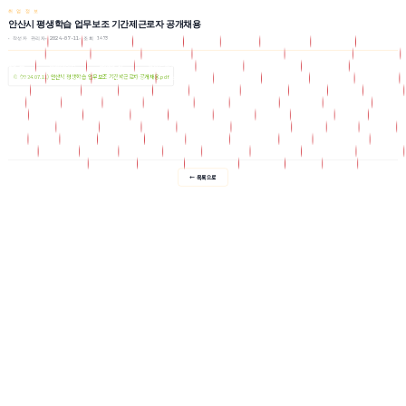
취 업 정 보
안산시 평생학습 업무보조 기간제근로자 공개채용
작성자 관리자
2024-07-11
조회 1473
Regulations
Age
교육원소개
학점은행제
Bank
Board
자유게시판
Board27
교육원소식
취업정보
Board28
포토갤러리
자격증과정
심리학/상담학/신학/사회복지
전문상담사 자료실
Board_11
Board_12
강의게시판
Board_17
학점은행자료실
Board_18
학점은행 소식
Board_19
학사관리 제규정
📎 (2024.07.11) 안산시 평생학습 업무보조 기간제근로자 공개채용.pdf
Board_2
상담코너
실습공지 및 자료
ncs(국비지원)
Board_26
Board_27
Board_4
Board_7
Boji
Bookroom
Boss
Cert
Certi
Come_way
Compose
Cyber
Data
Djch11
Djch77
Djcs
Djcs10
Djcs77
Elec_book
Free
Freeboard
G_bank
G_system
Gangsa
God
Grade_bank
Greeding
Greet
His_tory
History
Insa
Insamal
Job
Know
L_manager
Lecture
Library
Lms
M4_counsel
M6_bookroom
Map
Nai
News
Notice
Og
Onda
One_way
Online
Op_rule
Oper_rule
Org
Org_member
Pack01
Pack04
Period
Photo
Product
Rabbi
Sangdam
Sangdam2
Sub_history
Sub_insa
Sub_org
Sub_tutor
Sub_way
Sub_wel_10
Timebox
Tutor
Well
← 목록으로