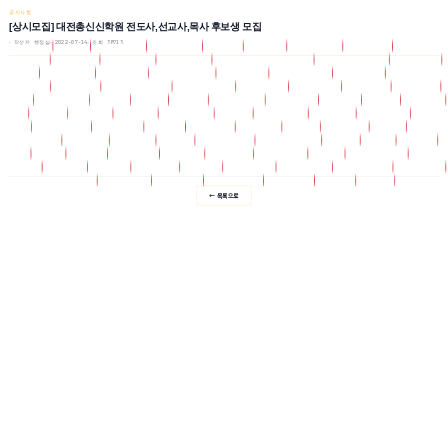
공지사항
[상시모집] 대전총신신학원 전도사,선교사,목사 후보생 모집
작성자 행정실
2022-07-14
조회 38913
Regulations
Age
교육원소개
학점은행제
Bank
Board
자유게시판
Board27
교육원소식
취업정보
Board28
포토갤러리
자격증과정
심리학/상담학/신학/사회복지
전문상담사 자료실
Board_11
Board_12
강의게시판
Board_17
학점은행자료실
Board_18
학점은행 소식
Board_19
학사관리 제규정
Board_2
상담코너
실습공지 및 자료
ncs(국비지원)
Board_26
Board_27
Board_4
Board_7
Boji
Bookroom
Boss
Cert
Certi
Come_way
Compose
Cyber
Data
Djch11
Djch77
Djcs
Djcs10
Djcs77
Elec_book
Free
Freeboard
G_bank
G_system
Gangsa
God
Grade_bank
Greeding
Greet
His_tory
History
Insa
Insamal
Job
Know
L_manager
Lecture
Library
Lms
M4_counsel
M6_bookroom
Map
Nai
News
Notice
Og
Onda
One_way
Online
Op_rule
Oper_rule
Org
Org_member
Pack01
Pack04
Period
Photo
Product
Rabbi
Sangdam
Sangdam2
Sub_history
Sub_insa
Sub_org
Sub_tutor
Sub_way
Sub_wel_10
Timebox
Tutor
Well
← 목록으로